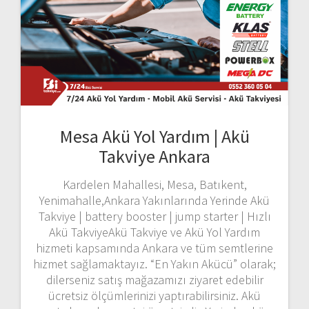
Mesa Akü Yol Yardım | Akü
Takviye Ankara
Kardelen Mahallesi, Mesa, Batıkent,
Yenimahalle,Ankara Yakınlarında Yerinde Akü
Takviye | battery booster | jump starter | Hızlı
Akü TakviyeAkü Takviye ve Akü Yol Yardım
hizmeti kapsamında Ankara ve tüm semtlerine
hizmet sağlamaktayız. “En Yakın Akücü” olarak;
dilerseniz satış mağazamızı ziyaret edebilir
ücretsiz ölçümlerinizi yaptırabilirsiniz. Akü