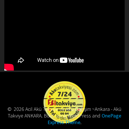
© 2026 Acil Akü Takviye ve Akü Değişim ~Ankara - Akü
Takviye ANKARA. Built using WordPress and
OnePage
Express Theme
.