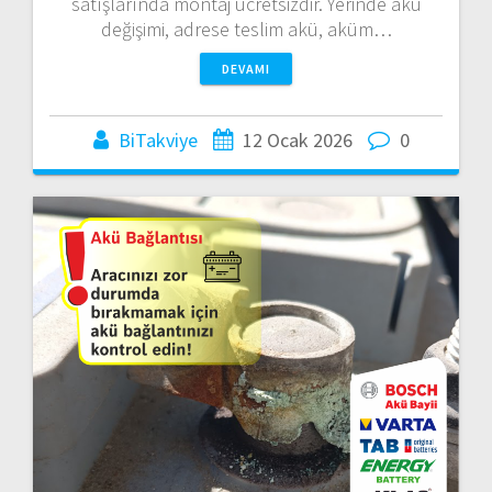
satışlarında montaj ücretsizdir. Yerinde akü
değişimi, adrese teslim akü, aküm…
DEVAMI
BiTakviye
12 Ocak 2026
0