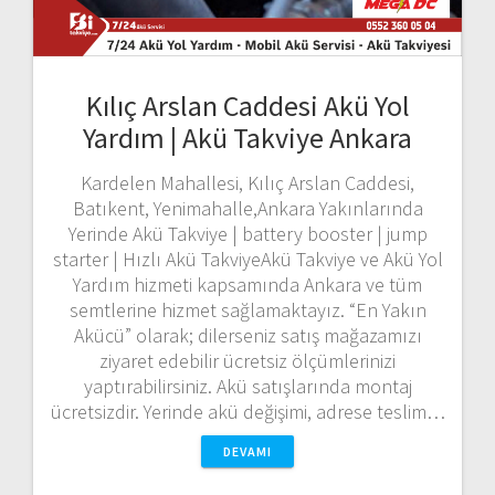
Kılıç Arslan Caddesi Akü Yol
Yardım | Akü Takviye Ankara
Kardelen Mahallesi, Kılıç Arslan Caddesi,
Batıkent, Yenimahalle,Ankara Yakınlarında
Yerinde Akü Takviye | battery booster | jump
starter | Hızlı Akü TakviyeAkü Takviye ve Akü Yol
Yardım hizmeti kapsamında Ankara ve tüm
semtlerine hizmet sağlamaktayız. “En Yakın
Akücü” olarak; dilerseniz satış mağazamızı
ziyaret edebilir ücretsiz ölçümlerinizi
yaptırabilirsiniz. Akü satışlarında montaj
ücretsizdir. Yerinde akü değişimi, adrese teslim…
DEVAMI