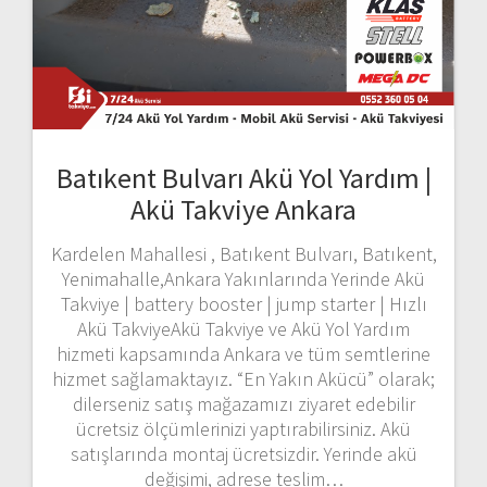
Batıkent Bulvarı Akü Yol Yardım |
Akü Takviye Ankara
Kardelen Mahallesi , Batıkent Bulvarı, Batıkent,
Yenimahalle,Ankara Yakınlarında Yerinde Akü
Takviye | battery booster | jump starter | Hızlı
Akü TakviyeAkü Takviye ve Akü Yol Yardım
hizmeti kapsamında Ankara ve tüm semtlerine
hizmet sağlamaktayız. “En Yakın Akücü” olarak;
dilerseniz satış mağazamızı ziyaret edebilir
ücretsiz ölçümlerinizi yaptırabilirsiniz. Akü
satışlarında montaj ücretsizdir. Yerinde akü
değişimi, adrese teslim…