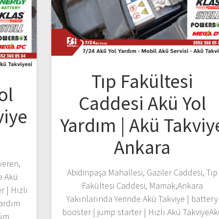
Tıp Fakültesi
ol
Caddesi Akü Yol
viye
Yardım | Akü Takviy
Ankara
veren,
Abidinpaşa Mahallesi, Gaziler Caddesi, Tıp
e Akü
Fakültesi Caddesi, Mamak,Ankara
r | Hızlı
Yakınlarında Yerinde Akü Takviye | battery
Yardım
booster | jump starter | Hızlı Akü TakviyeA
tüm