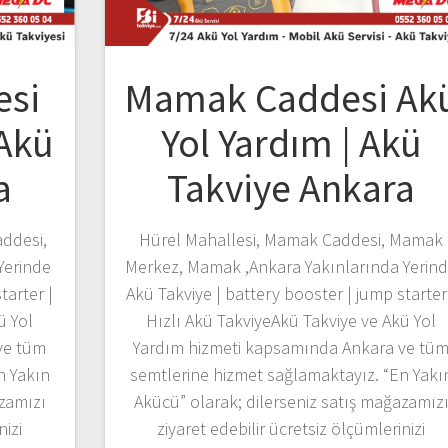
esi
Mamak Caddesi Ak
 Akü
Yol Yardım | Akü
a
Takviye Ankara
ddesi,
Hürel Mahallesi, Mamak Caddesi, Mamak
Yerinde
Merkez, Mamak ,Ankara Yakınlarında Yerin
tarter |
Akü Takviye | battery booster | jump starter
ü Yol
Hızlı Akü TakviyeAkü Takviye ve Akü Yol
ve tüm
Yardım hizmeti kapsamında Ankara ve tü
n Yakın
semtlerine hizmet sağlamaktayız. “En Yakı
azamızı
Akücü” olarak; dilerseniz satış mağazamız
nizi
ziyaret edebilir ücretsiz ölçümlerinizi