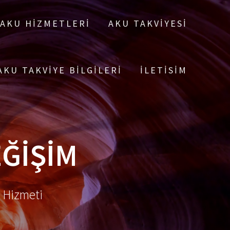
AKU HIZMETLERI
AKU TAKVIYESI
AKU TAKVIYE BILGILERI
ILETISIM
ĞIŞIM
m Hizmeti