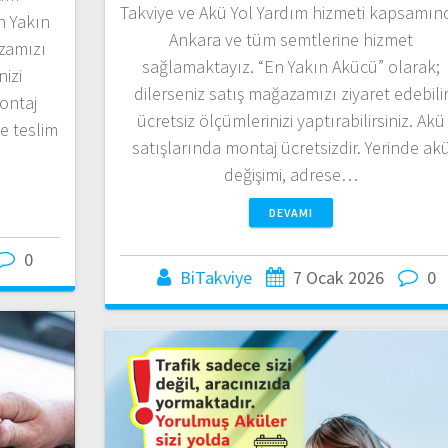
Takviye ve Akü Yol Yardım hizmeti kapsamın
n Yakın
Ankara ve tüm semtlerine hizmet
azamızı
sağlamaktayız. “En Yakın Akücü” olarak;
nizi
dilerseniz satış mağazamızı ziyaret edebili
montaj
ücretsiz ölçümlerinizi yaptırabilirsiniz. Akü
se teslim
satışlarında montaj ücretsizdir. Yerinde ak
değişimi, adrese…
DEVAMI
0
BiTakviye
7 Ocak 2026
0