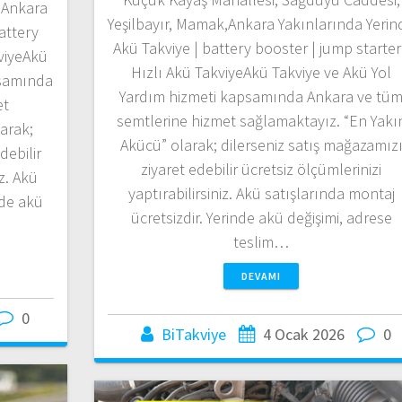
,Ankara
Yeşilbayır, Mamak,Ankara Yakınlarında Yerin
attery
Akü Takviye | battery booster | jump starter
kviyeAkü
Hızlı Akü TakviyeAkü Takviye ve Akü Yol
psamında
Yardım hizmeti kapsamında Ankara ve tü
et
semtlerine hizmet sağlamaktayız. “En Yakı
arak;
Akücü” olarak; dilerseniz satış mağazamız
debilir
ziyaret edebilir ücretsiz ölçümlerinizi
iz. Akü
yaptırabilirsiniz. Akü satışlarında montaj
nde akü
ücretsizdir. Yerinde akü değişimi, adrese
teslim…
DEVAMI
0
BiTakviye
4 Ocak 2026
0