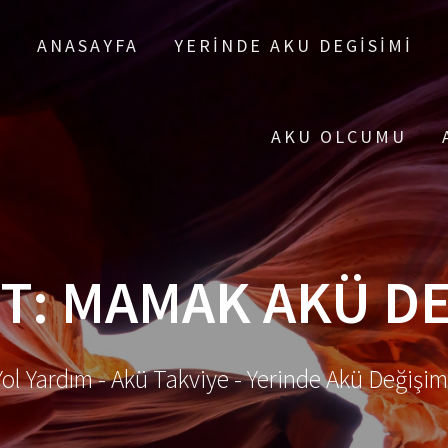
ANASAYFA
YERINDE AKU DEGISIMI
AKU OLCUMU
ET:
MAMAK AKÜ DE
ol Yardım - Akü Takviye - Yerinde Akü Değişi