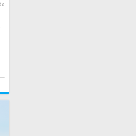
da
r
ü