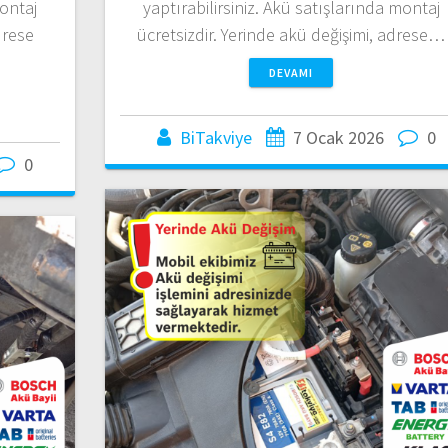
montaj
yaptırabilirsiniz. Akü satışlarında montaj
drese
ücretsizdir. Yerinde akü değişimi, adrese…
DEVAMI
BiTakviye
7 Ocak 2026
0
0