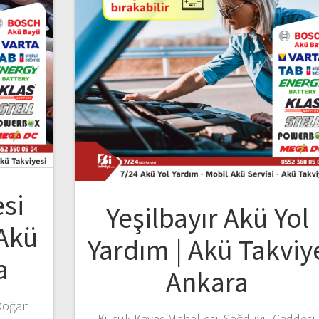
si
Yeşilbayır Akü Yol
 Akü
Yardım | Akü Takviy
a
Ankara
 Doğan
Küçük Kayaş Mahallesi, Sağduyu Caddesi,