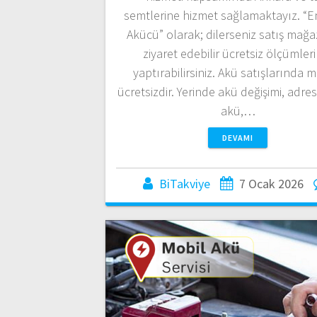
semtlerine hizmet sağlamaktayız. “E
Akücü” olarak; dilerseniz satış mağ
ziyaret edebilir ücretsiz ölçümleri
yaptırabilirsiniz. Akü satışlarında 
ücretsizdir. Yerinde akü değişimi, adre
akü,…
DEVAMI
BiTakviye
7 Ocak 2026