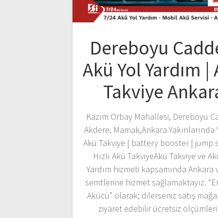
Dereboyu Cadd
Akü Yol Yardım |
Takviye Ankar
Kazım Orbay Mahallesi, Dereboyu Ca
Akdere, Mamak,Ankara Yakınlarında 
Akü Takviye | battery booster | jump s
Hızlı Akü TakviyeAkü Takviye ve Ak
Yardım hizmeti kapsamında Ankara 
semtlerine hizmet sağlamaktayız. “E
Akücü” olarak; dilerseniz satış mağ
ziyaret edebilir ücretsiz ölçümleri